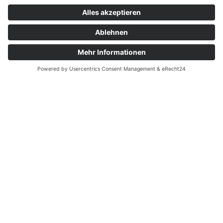
unserer Website benachteiligt sind, können Sie
sich an die zuständige Durchsetzungsstelle
wenden. Diese erreichen Sie unter:
https://www.behindertenbeauftragter.de
Erstellung dieser Erklärung zur Barrierefreiheit
Diese Erklärung wurde am 30.06.2025 erstellt.
Die Erklärung wurde zuletzt am 30.06.2025
überprüft.
Evertz | Goßrau | Heidberg
Steuerberatungsgesellschaft PartGmbB
Hafenstraße 35