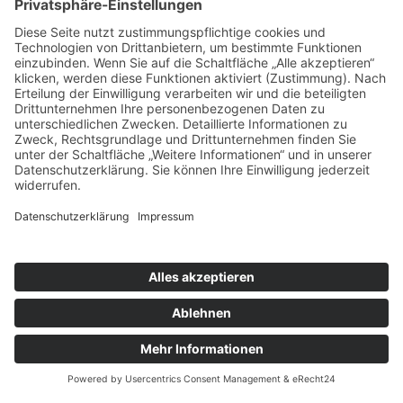
Datenschutz
Ich stimme zu, dass meine Angaben aus dem
Kontaktformular zur Beantwortung meiner
Anfrage erhoben und verarbeitet werden. Die
Daten werden nach abgeschlossener
Bearbeitung Ihrer Anfrage gelöscht. Hinweis:
Sie können Ihre Einwilligung jederzeit für die
Zukunft per E-Mail an
info@tax-profi.de
widerrufen.
Unsere DSVGO
Ja
Sicherheitsabfrage
This third party embed for is being blocked
For
privacy purposes, this third party script has been
auto-blocked. The website owner needs to
follow