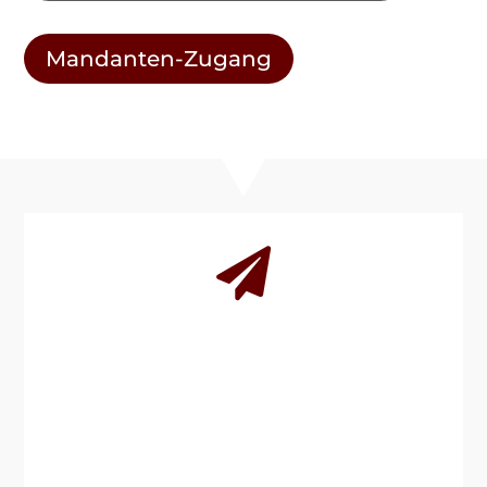
Mandanten-Zugang

Sie haben Fragen? Wir freuen
uns auf Ihre Nachricht.
Ob Erstberatung, Rückruf oder konkrete
Anfrage – senden Sie uns einfach eine
Nachricht. Wir melden uns schnellstmöglich