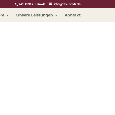
+49 0203 994740
info@tax-profi.de
ere
Unsere Leistungen
Kontakt