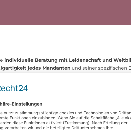
ne
individuelle Beratung mit Leidenschaft und Weitbl
inzigartigkeit jedes Mandanten
und seiner spezifischen E
perativ.
n, dass Sie bei uns stets die
größtmögliche Sorgfalt u
hen uns als Ihr professioneller und zuverlässiger Ansprec
erne an oder besuchen Sie uns in Duisburg-Ruhrort.