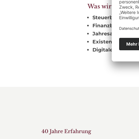
​Was wir für Sie 
Steuerberatung
–
Finanzbuchhaltu
Jahresabschlüsse
Existenzgründun
Digitale Steuerb
40 Jahre Erfahrung