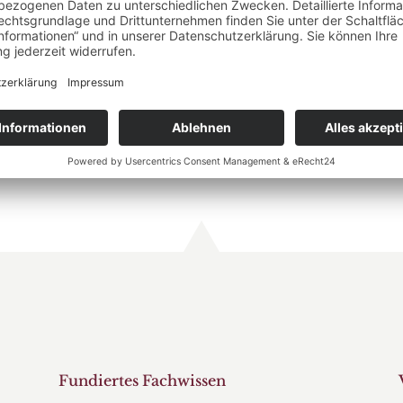
tun können
 für Unternehmen und Selbstständige
ng & Lohnabrechnung
– digital, rechtssicher und pünktl
 & Steuererklärungen
– professionell erstellt, verständli
g
– vom Businessplan bis zur steuerlichen Anmeldung
eratung
– mit ADDISON OneClick Prozessen
WARUM WIR?
Fundiertes Fachwissen