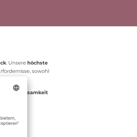
ick
. Unsere
höchste
rfordernisse, sowohl
nd Aufmerksamkeit
hpartner.