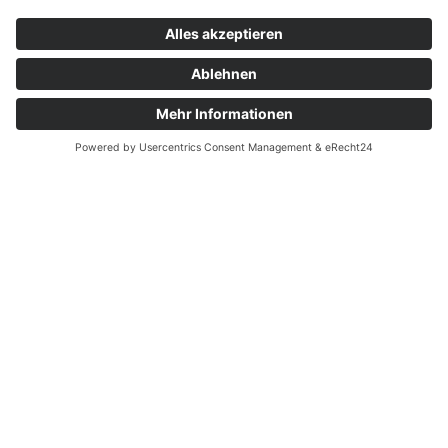
Datenschutz
Ich stimme zu, dass meine Angaben aus dem
Kontaktformular zur Beantwortung meiner
Anfrage erhoben und verarbeitet werden. Die
Daten werden nach abgeschlossener
Bearbeitung Ihrer Anfrage gelöscht. Hinweis:
Sie können Ihre Einwilligung jederzeit für die
Zukunft per E-Mail an
info@tax-profi.de
widerrufen.
Unsere DSVGO
Ja
Sicherheitsabfrage
This third party embed for is being blocked
For
privacy purposes, this third party script has been
auto-blocked. The website owner needs to
follow
these steps to add this third party Service
to their